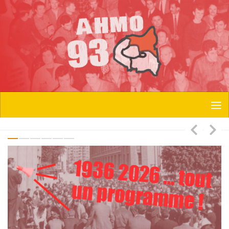
Skip to content
1936 2026 … tout
un program
m
e !