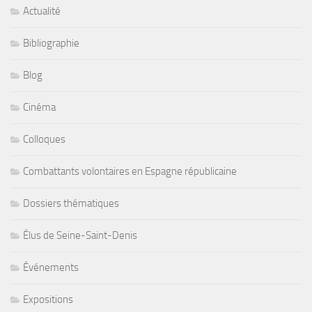
Actualité
Bibliographie
Blog
Cinéma
Colloques
Combattants volontaires en Espagne républicaine
Dossiers thématiques
Élus de Seine-Saint-Denis
Événements
Expositions