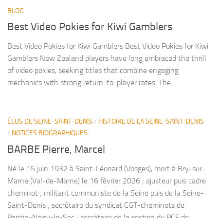
BLOG
Best Video Pokies for Kiwi Gamblers
Best Video Pokies for Kiwi Gamblers Best Video Pokies for Kiwi
Gamblers New Zealand players have long embraced the thrill
of video pokies, seeking titles that combine engaging
mechanics with strong return-to-player rates. The...
ÉLUS DE SEINE-SAINT-DENIS
/
HISTOIRE DE LA SEINE-SAINT-DENIS
/
NOTICES BIOGRAPHIQUES
BARBE Pierre, Marcel
Né le 15 juin 1932 à Saint-Léonard (Vosges), mort à Bry-sur-
Marne (Val-de-Marne) le 16 février 2026 ; ajusteur puis cadre
cheminot ; militant communiste de la Seine puis de la Seine-
Saint-Denis ; secrétaire du syndicat CGT-cheminots de
Pantin-Noisy-le-Sec ; secrétaire de la section du PCF de