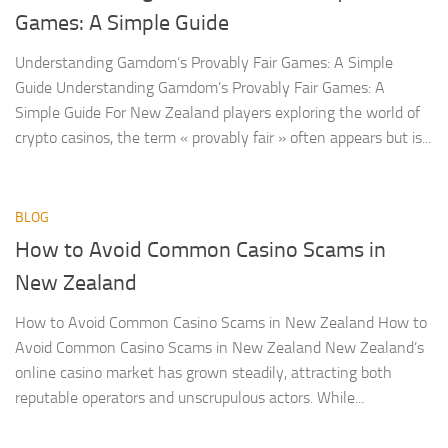
Games: A Simple Guide
Understanding Gamdom’s Provably Fair Games: A Simple
Guide Understanding Gamdom’s Provably Fair Games: A
Simple Guide For New Zealand players exploring the world of
crypto casinos, the term « provably fair » often appears but is...
BLOG
How to Avoid Common Casino Scams in
New Zealand
How to Avoid Common Casino Scams in New Zealand How to
Avoid Common Casino Scams in New Zealand New Zealand’s
online casino market has grown steadily, attracting both
reputable operators and unscrupulous actors. While...