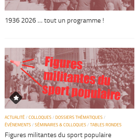
1936 2026 … tout un programme !
L
6
Figures
ilitantes du
m
sport populaire
ACTUALITÉ
/
COLLOQUES
/
DOSSIERS THÉMATIQUES
/
ÉVÉNEMENTS
/
SÉMINAIRES & COLLOQUES
/
TABLES RONDES
Figures militantes du sport populaire