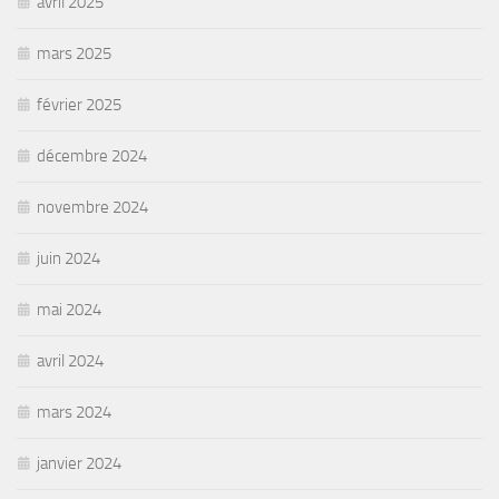
avril 2025
mars 2025
février 2025
décembre 2024
novembre 2024
juin 2024
mai 2024
avril 2024
mars 2024
janvier 2024