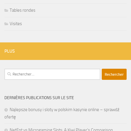
Tables rondes
Visites
PLUS
Rechercher :
DERNIÈRES PUBLICATIONS SUR LE SITE
Najlepsze bonusy i sloty w polskim kasynie online – sprawdź
ofertę
NetEnt vs Microgaming Slots: A Kiwi Player’s Comparison