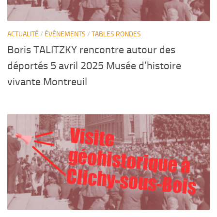
ACTUALITÉ
/
ÉVÉNEMENTS
/
TABLES RONDES
Boris TALITZKY rencontre autour des
déportés 5 avril 2025 Musée d’histoire
vivante Montreuil
Visite
géohistorique à
Clichy-sous-Bois