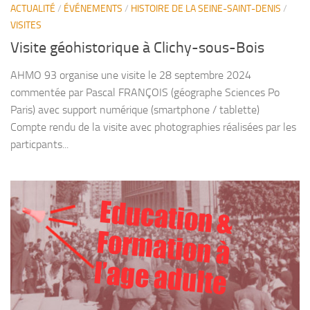
ACTUALITÉ
/
ÉVÉNEMENTS
/
HISTOIRE DE LA SEINE-SAINT-DENIS
/
VISITES
Visite géohistorique à Clichy-sous-Bois
AHMO 93 organise une visite le 28 septembre 2024
commentée par Pascal FRANÇOIS (géographe Sciences Po
Paris) avec support numérique (smartphone / tablette)
Compte rendu de la visite avec photographies réalisées par les
particpants...
Education &
Form
ation à
l’age adulte