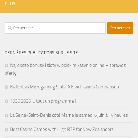
PLUS
Rechercher :
DERNIÈRES PUBLICATIONS SUR LE SITE
Najlepsze bonusy i sloty w polskim kasynie online – sprawdź
ofertę
NetEnt vs Microgaming Slots: A Kiwi Player’s Comparison
1936 2026 … tout un programme !
La Seine-Saint-Denis côté Marne le samedi 6 juin à 14 heures
Best Casino Games with High RTP for New Zealanders