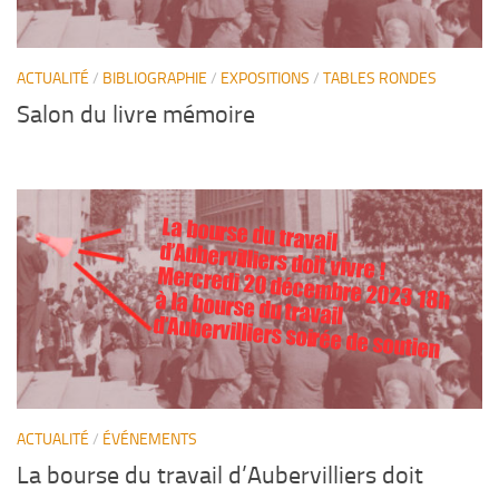
ACTUALITÉ
/
BIBLIOGRAPHIE
/
EXPOSITIONS
/
TABLES RONDES
Salon du livre mémoire
La bourse du travail
d’Aubervilliers doit vivre !
Mercredi 20 décembre 2023 18h à la bourse du travail
d’Aubervilliers soirée de soutien
ACTUALITÉ
/
ÉVÉNEMENTS
La bourse du travail d’Aubervilliers doit