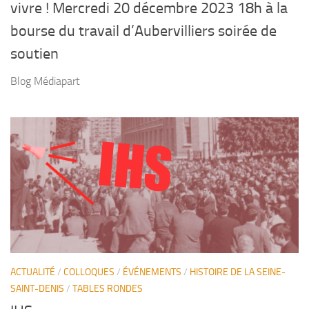
vivre ! Mercredi 20 décembre 2023 18h à la
bourse du travail d’Aubervilliers soirée de
soutien
Blog Médiapart
IHS
ACTUALITÉ
/
COLLOQUES
/
ÉVÉNEMENTS
/
HISTOIRE DE LA SEINE-
SAINT-DENIS
/
TABLES RONDES