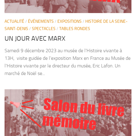
ACTUALITÉ
/
ÉVÉNEMENTS
/
EXPOSITIONS
/
HISTOIRE DE LA SEINE-
SAINT-DENIS
/
SPECTACLES
/
TABLES RONDES
UN JOUR AVEC MARX
Samedi 9 décembre 2023 au musée de l’Histoire vivante à
13H, visite guidée de l’exposition Marx en France au Musée de
l’Histoire vivante par le directeur du musée, Eric Lafon. Un
marché de Noël se...
S
a
lo
n
d
u
livre
é
m
o
m
ire