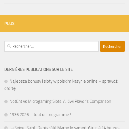
PLUS
Rechercher :
DERNIÈRES PUBLICATIONS SUR LE SITE
Najlepsze bonusy i sloty w polskim kasynie online – sprawdź
ofertę
NetEnt vs Microgaming Slots: A Kiwi Player’s Comparison
1936 2026 … tout un programme !
La Seine-Saint-Denis côté Marne le samedi 6 juin à 14 heures