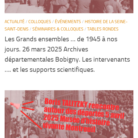
ACTUALITÉ
/
COLLOQUES
/
ÉVÉNEMENTS
/
HISTOIRE DE LA SEINE-
SAINT-DENIS
/
SÉMINAIRES & COLLOQUES
/
TABLES RONDES
Les Grands ensembles … de 1945 à nos
jours. 26 mars 2025 Archives
départementales Bobigny. Les intervenants
…. et les supports scientifiques.
Boris TALITZKY rencontre
autour des déportés 5 avril
2025 Musée d’histoire
vivante Montreuil