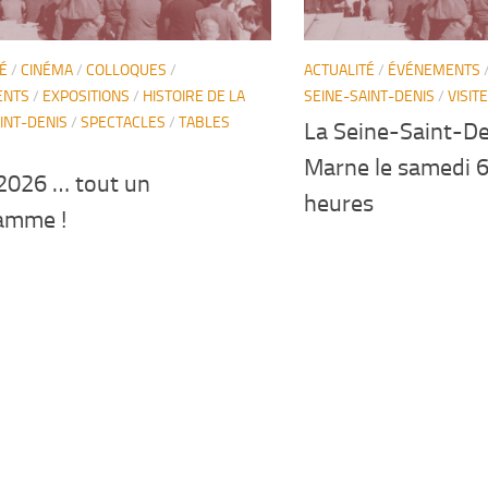
É
/
CINÉMA
/
COLLOQUES
/
ACTUALITÉ
/
ÉVÉNEMENTS
ENTS
/
EXPOSITIONS
/
HISTOIRE DE LA
SEINE-SAINT-DENIS
/
VISIT
INT-DENIS
/
SPECTACLES
/
TABLES
La Seine-Saint-De
Marne le samedi 6
2026 … tout un
heures
amme !