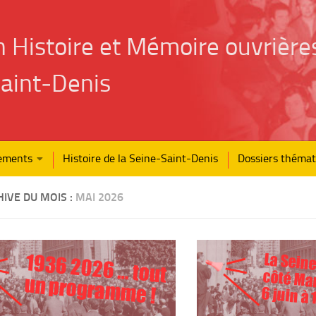
n Histoire et Mémoire ouvrière
aint‑Denis
ements
Histoire de la Seine-Saint-Denis
Dossiers thémat
IVE DU MOIS :
MAI 2026
1936 2026 … tout
La Seine
côté Mar
un programme !
6 juin à