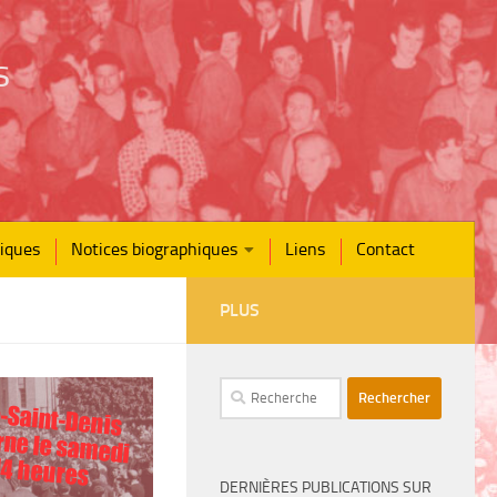
s
iques
Notices biographiques
Liens
Contact
PLUS
Rechercher :
-Saint-Denis
ne le samedi
 14 heures
DERNIÈRES PUBLICATIONS SUR