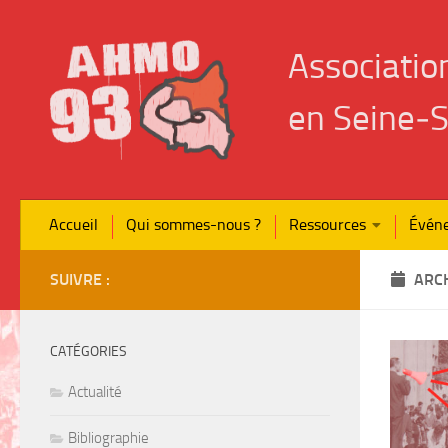
Skip to content
Associatio
en Seine‑S
Accueil
Qui sommes-nous ?
Ressources
Évén
SUIVRE :
ARCH
CATÉGORIES
Actualité
Bibliographie