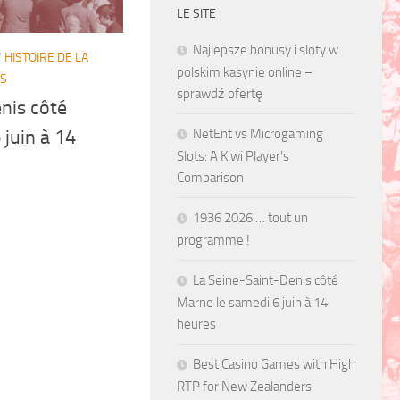
LE SITE
Najlepsze bonusy i sloty w
/
HISTOIRE DE LA
polskim kasynie online –
ES
sprawdź ofertę
nis côté
 juin à 14
NetEnt vs Microgaming
Slots: A Kiwi Player’s
Comparison
1936 2026 … tout un
programme !
La Seine-Saint-Denis côté
Marne le samedi 6 juin à 14
heures
Best Casino Games with High
RTP for New Zealanders