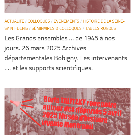
ACTUALITÉ
/
COLLOQUES
/
ÉVÉNEMENTS
/
HISTOIRE DE LA SEINE-
SAINT-DENIS
/
SÉMINAIRES & COLLOQUES
/
TABLES RONDES
Les Grands ensembles … de 1945 à nos
jours. 26 mars 2025 Archives
départementales Bobigny. Les intervenants
…. et les supports scientifiques.
Boris TALITZKY rencontre
autour des déportés 5 avril
2025 Musée d’histoire
vivante Montreuil