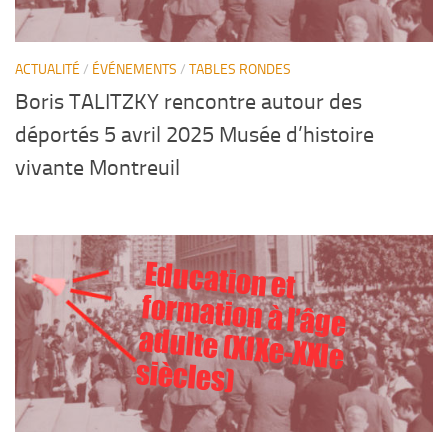
ACTUALITÉ
/
ÉVÉNEMENTS
/
TABLES RONDES
Boris TALITZKY rencontre autour des
déportés 5 avril 2025 Musée d’histoire
vivante Montreuil
Education et
form
ation à l’âge
adulte (XIXe-XXIe
siècles)