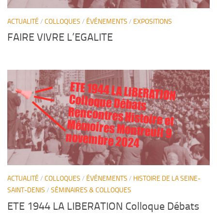
ACTUALITÉ
/
COLLOQUES
/
ÉVÉNEMENTS
/
EXPOSITIONS
FAIRE VIVRE L’EGALITE
ETE 1944 LA LIBERATION
Colloque Débats
Rencontres Histoire et
Mémoires Montreuil 9
novembre 2024
ACTUALITÉ
/
COLLOQUES
/
ÉVÉNEMENTS
/
HISTOIRE DE LA SEINE-
SAINT-DENIS
/
SÉMINAIRES & COLLOQUES
ETE 1944 LA LIBERATION Colloque Débats