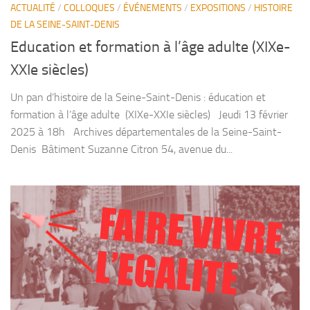
ACTUALITÉ
/
COLLOQUES
/
ÉVÉNEMENTS
/
EXPOSITIONS
/
HISTOIRE
DE LA SEINE-SAINT-DENIS
Education et formation à l’âge adulte (XIXe-
XXIe siècles)
Un pan d’histoire de la Seine-Saint-Denis : éducation et
formation à l’âge adulte (XIXe-XXIe siècles) Jeudi 13 février
2025 à 18h Archives départementales de la Seine-Saint-
Denis Bâtiment Suzanne Citron 54, avenue du...
FA
IR
E
V
IV
R
E
L’E
G
A
LIT
E