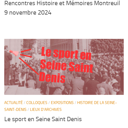
Rencontres Histoire et Mémoires Montreuil
9 novembre 2024
Le sport en
Seine Saint
Denis
ACTUALITÉ
/
COLLOQUES
/
EXPOSITIONS
/
HISTOIRE DE LA SEINE-
SAINT-DENIS
/
LIEUX D'ARCHIVES
Le sport en Seine Saint Denis