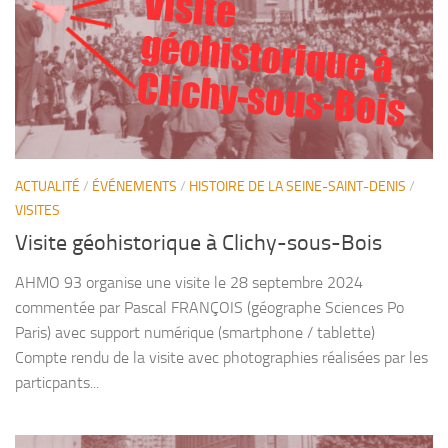
Visite
géohistorique à
Clichy-sous-Bois
ACTUALITÉ
/
ÉVÉNEMENTS
/
HISTOIRE DE LA SEINE-SAINT-DENIS
/
VISITES
Visite géohistorique à Clichy-sous-Bois
AHMO 93 organise une visite le 28 septembre 2024
commentée par Pascal FRANÇOIS (géographe Sciences Po
Paris) avec support numérique (smartphone / tablette)
Compte rendu de la visite avec photographies réalisées par les
particpants...