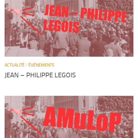
JEAN
– PH
ILIPPE
LEG
O
IS
ACTUALITÉ
/
ÉVÉNEMENTS
JEAN – PHILIPPE LEGOIS
AMuLoP