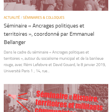
ACTUALITÉ
/
SÉMINAIRES & COLLOQUES
Séminaire « Ancrages politiques et
territoires », coordonné par Emmanuel
Bellanger
Dans le cadre du séminaire « Ancrages politiques et
territoires », autour du socialisme municipal et de la banlieue
rouge, avec Rémi Lefebvre et David Gouard, le 8 janvier 2019,
Université Paris 1 ; 14, rue...
Sém
inaire « Histoire,
territoires et m
ilitants
com
m
unistes »