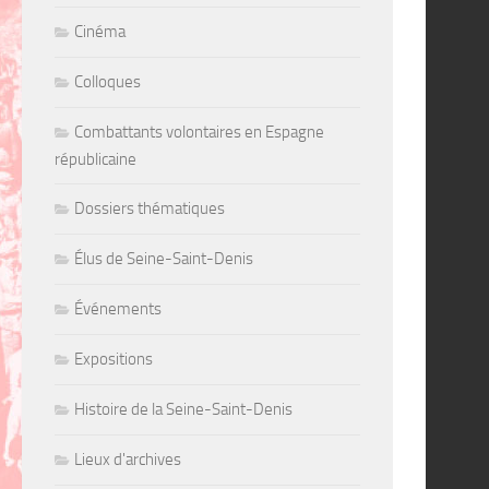
Cinéma
Colloques
Combattants volontaires en Espagne
républicaine
Dossiers thématiques
Élus de Seine-Saint-Denis
Événements
Expositions
Histoire de la Seine-Saint-Denis
Lieux d'archives