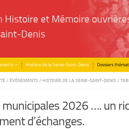
n Histoire et Mémoire ouvrière
aint‑Denis
ements
Histoire de la Seine-Saint-Denis
Dossiers thémat
ITÉ
/
ÉVÉNEMENTS
/
HISTOIRE DE LA SEINE-SAINT-DENIS
/
TAB
 municipales 2026 …. un ri
ment d’échanges.