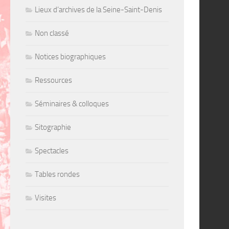
Lieux d’archives de la Seine-Saint-Denis
Non classé
Notices biographiques
Ressources
Séminaires & colloques
Sitographie
Spectacles
Tables rondes
Visites