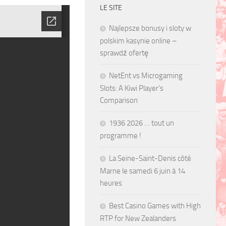
LE SITE
Najlepsze bonusy i sloty w
polskim kasynie online –
sprawdź ofertę
NetEnt vs Microgaming
Slots: A Kiwi Player’s
Comparison
1936 2026 … tout un
programme !
La Seine-Saint-Denis côté
Marne le samedi 6 juin à 14
heures
Best Casino Games with High
RTP for New Zealanders