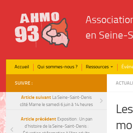
Skip to content
Associatio
en Seine‑S
Accueil
Qui sommes-nous ?
Ressources
Évén
SUIVRE :
ACTUAL
Article suivant
La Seine-Saint-Denis
Les
côté Marne le samedi 6 juin à 14 heures
Article précédent
Exposition : Un pan
mo
d’histoire de la Seine-Saint-Denis :