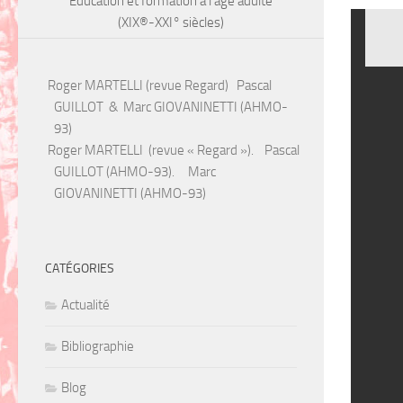
Éducation et formation à l’âge adulte
(XIX®-XXI° siècles)
Roger MARTELLI (revue Regard) Pascal
GUILLOT & Marc GIOVANINETTI (AHMO-
93)
Roger MARTELLI (revue « Regard »). Pascal
GUILLOT (AHMO-93). Marc
GIOVANINETTI (AHMO-93)
CATÉGORIES
Actualité
Bibliographie
Blog