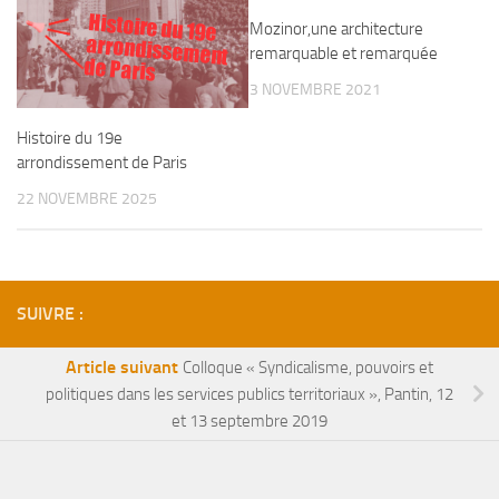
Histoire du 19e
arrondissement
Mozinor,une architecture
remarquable et remarquée
de Paris
3 NOVEMBRE 2021
Histoire du 19e
arrondissement de Paris
22 NOVEMBRE 2025
SUIVRE :
Article suivant
Colloque « Syndicalisme, pouvoirs et
politiques dans les services publics territoriaux », Pantin, 12
et 13 septembre 2019