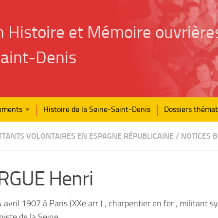
n Histoire et Mémoire ouvrière
aint‑Denis
ements
Histoire de la Seine-Saint-Denis
Dossiers thémat
TANTS VOLONTAIRES EN ESPAGNE RÉPUBLICAINE
/
NOTICES 
RGUE Henri
 avril 1907 à Paris (XXe arr.) ; charpentier en fer ; militant sy
ste de la Seine.