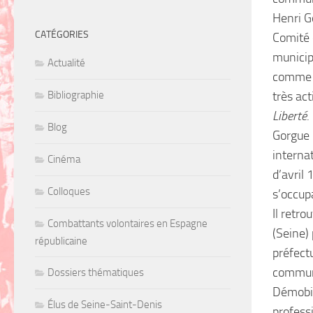
Henri G
CATÉGORIES
Comité 
municip
Actualité
comme q
Bibliographie
très ac
Liberté
.
Blog
Gorgue 
interna
Cinéma
d’avril 
Colloques
s’occup
Il retro
Combattants volontaires en Espagne
(Seine)
républicaine
préfect
commun
Dossiers thématiques
Démobil
Élus de Seine-Saint-Denis
professi