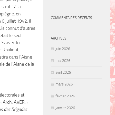
tratif à la
mpiègne, en
COMMENTAIRES RÉCENTS
 juillet 1942, il
uis connut d’autres
tait le seul
ARCHIVES
és avec lui.
juin 2026
 Roulinat,
etira dans l’Aisne
mai 2026
le de l’Aisne de la
avril 2026
mars 2026
lectorales et
février 2026
 ‹ Arch. AVER. ‹
janvier 2026
ais des Brigades