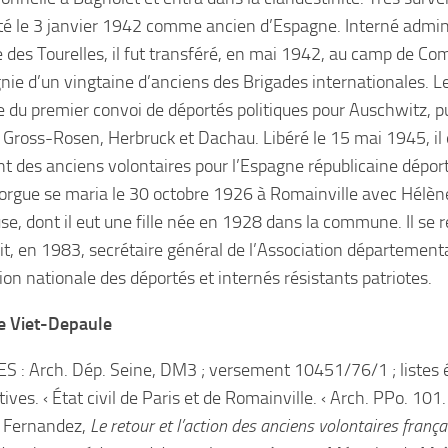
êté le 3 janvier 1942 comme ancien d’Espagne. Interné adminis
 des Tourelles, il fut transféré, en mai 1942, au camp de Co
ie d’un vingtaine d’anciens des Brigades internationales. Le 6
tie du premier convoi de déportés politiques pour Auschwitz, p
 Gross-Rosen, Herbruck et Dachau. Libéré le 15 mai 1945, il é
nt des anciens volontaires pour l’Espagne républicaine déport
orgue se maria le 30 octobre 1926 à Romainville avec Hélène
se, dont il eut une fille née en 1928 dans la commune. Il se r
ait, en 1983, secrétaire général de l’Association départementa
ion nationale des déportés et internés résistants patriotes.
e Viet-Depaule
 : Arch. Dép. Seine, DM3 ; versement 10451/76/1 ; listes é
ves. ‹ État civil de Paris et de Romainville. ‹ Arch. PPo. 101.
 Fernandez,
Le retour et l’action des anciens volontaires franç