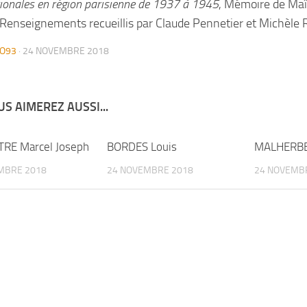
tionales en région parisienne de 1937 à 1945
, Mémoire de Maîtr
 Renseignements recueillis par Claude Pennetier et Michèle R
O93
·
24 NOVEMBRE 2018
S AIMEREZ AUSSI...
RE Marcel Joseph
BORDES Louis
MALHERBE
MBRE 2018
24 NOVEMBRE 2018
24 NOVEMB