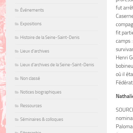
fut arr
Événements
Caserne
Expositions
compagn
fit par
Histoire de la Seine-Saint-Denis
camps :
surviva
Lieux d'archives
Henri G
Lieux d’archives de la Seine-Saint-Denis
bobineu
où il ét
Non classé
Fédérat
Notices biographiques
Nathali
Ressources
SOURCES
nominati
Séminaires & colloques
Paloma
Sitographie