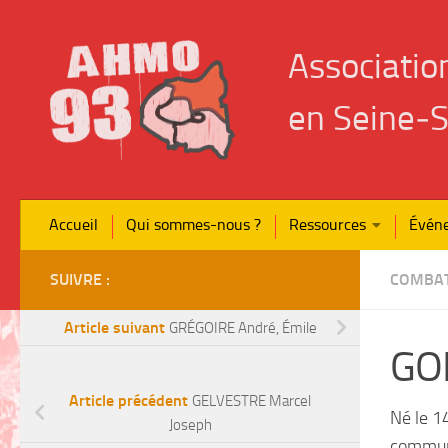
Skip to content
Associatio
en Seine‑S
Accueil
Qui sommes-nous ?
Ressources
Évén
SUIVRE :
COMBAT
Article suivant
GRÉGOIRE André, Émile
GO
Article précédent
GELVESTRE Marcel
Né le 14
Joseph
communi