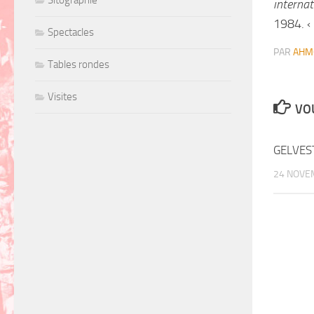
interna
1984. ‹
Spectacles
PAR
AHM
Tables rondes
Visites
VOU
GELVEST
24 NOVE