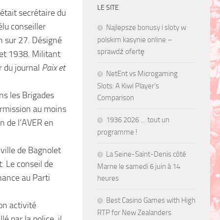
LE SITE
était secrétaire du
lu conseiller
Najlepsze bonusy i sloty w
n sur 27. Désigné
polskim kasynie online –
sprawdź ofertę
et 1938. Militant
r du journal
Paix et
NetEnt vs Microgaming
Slots: A Kiwi Player’s
s les Brigades
Comparison
ermission au moins
1936 2026 … tout un
ion de l’AVER en
programme !
 ville de Bagnolet
La Seine-Saint-Denis côté
. Le conseil de
Marne le samedi 6 juin à 14
nance au Parti
heures
Best Casino Games with High
n activité
RTP for New Zealanders
é par la police, il