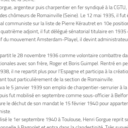
orgue, argenteur puis charpentier en fer syndiqué à la CGTU, 
des chômeurs de Romainville (Seine). Le 12 mai 1935, il fut é
al communiste sur la liste de Pierre Kérautret en 10e positio
uatrième adjoint, il fut délégué sénatorial titulaire en 1935 
tif du mouvement Amsterdam-Playel, il devint administrateu
partit le 28 novembre 1936 comme volontaire combattre dan
tionales avec son frère, Roger et Boris Guimpel. Rentré en p
1938, il ne repartit plus pour l’Espagne et participa à la créat
ant tout particulièrement de la section de Romainville.
uva le 5 janvier 1939 son emploi de charpentier-serrurier à la
 puis fut mobilisé en septembre comme sous-officier à Belfort
ure le déchut de son mandat le 15 février 1940 pour apparte
iste.
isé le 1er septembre 1940 à Toulouse, Henri Gorgue reprit so
onnelle à Bagnolet et entra dans la clandestinité. Très surveill