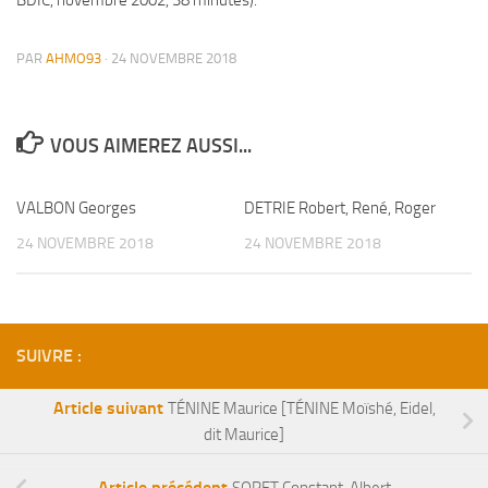
BDIC, novembre 2002, 38 minutes).
PAR
AHMO93
·
24 NOVEMBRE 2018
VOUS AIMEREZ AUSSI...
VALBON Georges
DETRIE Robert, René, Roger
24 NOVEMBRE 2018
24 NOVEMBRE 2018
SUIVRE :
Article suivant
TÉNINE Maurice [TÉNINE Moïshé, Eidel,
dit Maurice]
Article précédent
SORET Constant, Albert