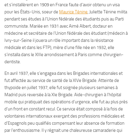
et s’installèrent en 1909 en France faute d’avoir obtenu un visa
pour les États-Unis, soeur de
Maurice Ténine
, Juliette Ténine milita
pendant ses études à l’Union fédérale des étudiants puis au Parti
communiste. Mariée en 1931 avec Aimé Albert, docteur en
médecine et secrétaire de l’Union fédérale des étudiant (médecin à
Ivry-sur-Seine il jouera un rôle important dans la résistance
médicale et dans les FTP), mère d’une fille née en 1932, elle
s’installa dans le XIIIe arrondissement à Paris comme chirurgien-
dentiste.
En avril 1937, elle s’engagea dans les Brigades internationales et
fut affectée au service de santé de la XIVe Brigade. Atteinte de
thypoïde en juillet 1937, elle fut soignée plusieurs semaines à
Madrid puis reversée à la XIe Brigade. Aide-chirurgien à l’hôpital
mobile qui pratiquait des opérations d’urgence, elle fut au plus près
d’un front en constant recul. Ce service était composé à la fois de
volontaires internationaux exerçant des professions médicales et
d’Espagnols peu qualifiés compensant leur absence de formation
par l’enthousiasme. Il y régnait une chaleureuse camaraderie qui