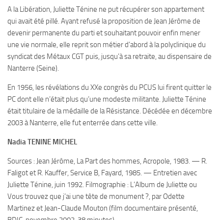
A la Libération, Juliette Ténine ne put récupérer son appartement
qui avait été pillé. Ayant refusé la proposition de Jean Jérôme de
devenir permanente du parti et souhaitant pouvoir enfin mener
une vie normale, elle reprit son métier d’abord à la polyclinique du
syndicat des Métaux CGT puis, jusqu’à sa retraite, au dispensaire de
Nanterre (Seine).
En 1956, les révélations du XXe congrès du PCUS lui firent quitter le
PC dont elle n’était plus qu’une modeste militante. Juliette Ténine
était titulaire de la médaille de la Résistance. Décédée en décembre
2003 à Nanterre, elle fut enterrée dans cette ville.
Nadia TENINE MICHEL
Sources : Jean Jérôme, La Part des hommes, Acropole, 1983. — R.
Faligot et R. Kauffer, Service B, Fayard, 1985. — Entretien avec
Juliette Ténine, juin 1992. Filmographie : L’Album de Juliette ou
Vous trouvez que j’ai une tête de monument ?, par Odette
Martinez et Jean-Claude Mouton (film documentaire présenté,