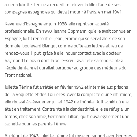
amena Juliette Ténine à recueillir et élever la fille d’une de ses
compagnes espagnoles qui devait mourir à Paris, en mai 1941.
Revenue d’Espagne en juin 1938, elle reprit son activité
professionnelle. En 1940, Jeanne Oppmann, qu’elle avait connue en
Espagne, lui fit rencontrer Jean Jérôme qui se servit alors de son
domicile, boulevard Blanqui, comme boîte aux lettres et lieu de
rendez-vous. Il put, grâce à elle, nouer contact avec le docteur
Raymond Leibovici dont la belle-sœur avait été sa condisciple à
l’école dentaire et qui allait participer au groupe des médecins du
Front national.
Juliette Ténine fut arrêtée en février 1942 et internée aux prisons
de La Roquette et des Tourelles. Avec la complicité d’une infirmière,
elle réussit à s’évader en juillet 1942 de l’hôpital Rothschild où elle
était en traitement. Contrainte à la clandestinité, elle se réfugia, un
temps, chez son amie, Germaine Tillion, qui trouva également une
cachette pour les parents Ténine.
Au début de 1943, Juliette Ténine fut mise en rapport avec Georges