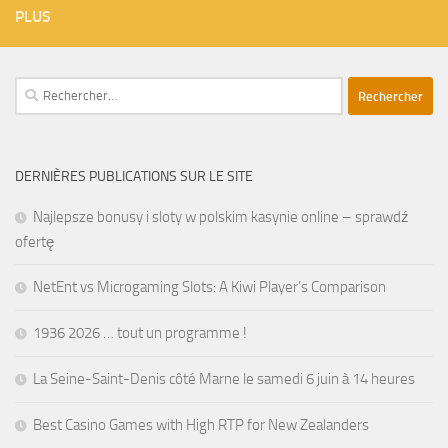
PLUS
Rechercher :
DERNIÈRES PUBLICATIONS SUR LE SITE
Najlepsze bonusy i sloty w polskim kasynie online – sprawdź
ofertę
NetEnt vs Microgaming Slots: A Kiwi Player’s Comparison
1936 2026 … tout un programme !
La Seine-Saint-Denis côté Marne le samedi 6 juin à 14 heures
Best Casino Games with High RTP for New Zealanders