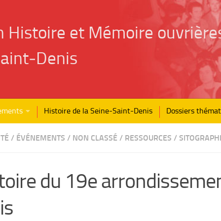
n Histoire et Mémoire ouvrière
aint‑Denis
ements
Histoire de la Seine-Saint-Denis
Dossiers thémat
ITÉ
/
ÉVÉNEMENTS
/
NON CLASSÉ
/
RESSOURCES
/
SITOGRAPH
toire du 19e arrondisseme
is