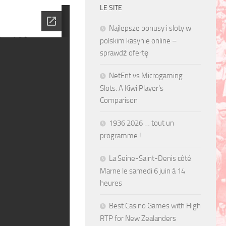
LE SITE
Najlepsze bonusy i sloty w
polskim kasynie online –
sprawdź ofertę
NetEnt vs Microgaming
Slots: A Kiwi Player’s
Comparison
1936 2026 … tout un
programme !
La Seine-Saint-Denis côté
Marne le samedi 6 juin à 14
heures
Best Casino Games with High
RTP for New Zealanders