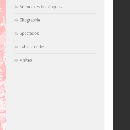
Séminaires & colloques
Sitographie
Spectacles
Tables rondes
Visites