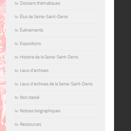
Dossiers thématiques
Élus de Seine-Saint-Denis
Événements
Expositions
Histoire de la Seine-Saint-Denis
Lieux d'archives
Lieux d’archives de la Seine-Saint-Denis
Non classé
Notices biographiques
Ressources