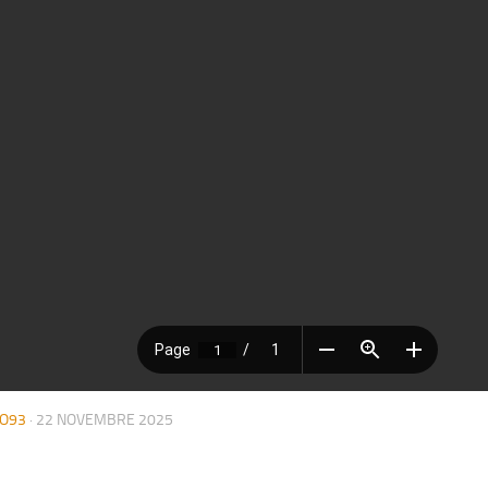
O93
·
22 NOVEMBRE 2025