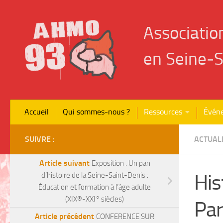
Skip to content
Associatio
en Seine‑S
Accueil
Qui sommes-nous ?
Ressources
Évén
SUIVRE :
ACTUAL
Article suivant
Exposition : Un pan
His
d’histoire de la Seine-Saint-Denis :
Éducation et formation à l’âge adulte
(XIX®-XXI° siècles)
Par
Article précédent
CONFERENCE SUR